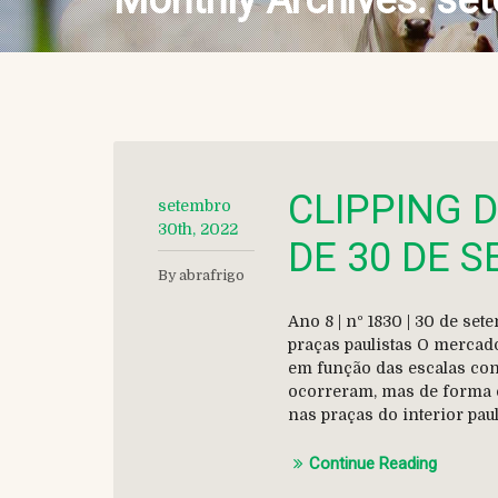
Monthly Archives:
set
CLIPPING 
setembro
30th, 2022
DE 30 DE 
By abrafrigo
Ano 8 | nº 1830 | 30 de s
praças paulistas O mercado
em função das escalas conf
ocorreram, mas de forma 
nas praças do interior pau
Continue Reading