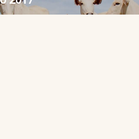
ho 2017
DA ABRAFRIGO Nº 567
ULHO DE 2017
ho de 2017 NOTÍCIAS Mercado do boi gordo começa a
do do boi gordo começa a dar indícios de
eda gradual na oferta de boiadas terminadas dá
 Entretanto, a intensidade da retomada da firmeza
manda se comportará. Até […]