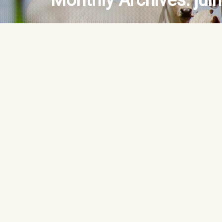
Monthly Archives:
jul
CLIPPING 
julho 31st,
2017
DE 31 DE J
By abrafrigo
Ano 3 | nº 567 | 31 de jul
retomar a firmeza O merca
retomada de firmeza. A qu
sustentação a esse cenário
irá depender de como a de
Continue Reading