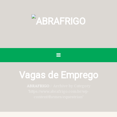
Vagas de Emprego
ABRAFRIGO
/
Archive by Category
'https://www.abrafrigo.com.br/wp-
content/themes/equestrian'