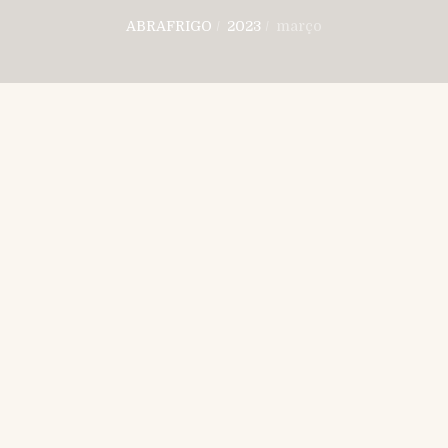
ABRAFRIGO
/
2023
/
março
março 31st, 2023
By abrafrigo
CLIPPING DA
ABRAFRIGO Nº 1950
DE 31 DE MARÇO DE
2023