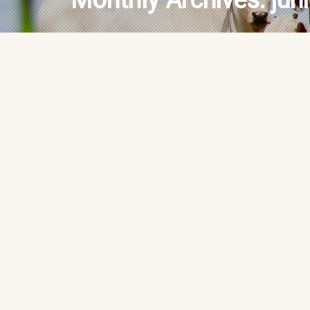
Monthly Archives:
jun
CLIPPING 
junho 30th,
2026
DE 30 DE J
By abrafrigo
Ano 11 | nº 2743 | 30 de 
mercado do boi gordo em 
indústrias frigoríficas de
as categorias. As vendas 
apenas para manter o fluxo 
Continue Reading