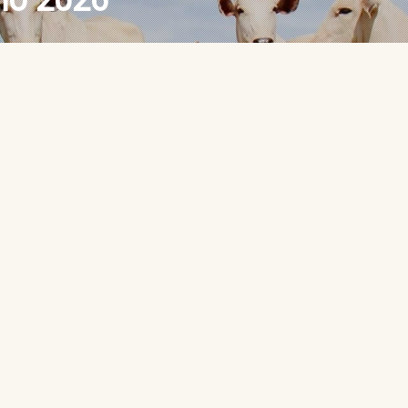
ho 2026
DA ABRAFRIGO Nº 2743
UNHO DE 2026
junho de 2026 NOTÍCIAS Queda nas cotações no
São Paulo Com escoamento de carne lento e
sacelerando as compras, a cotação caiu para todas
de carne estão fracas, e os compradores adquirindo
de abate, que está frouxo. […]