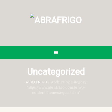
Uncategorized
ABRAFRIGO
/
Archive by Category
'https://www.abrafrigo.com.br/wp-
content/themes/equestrian'