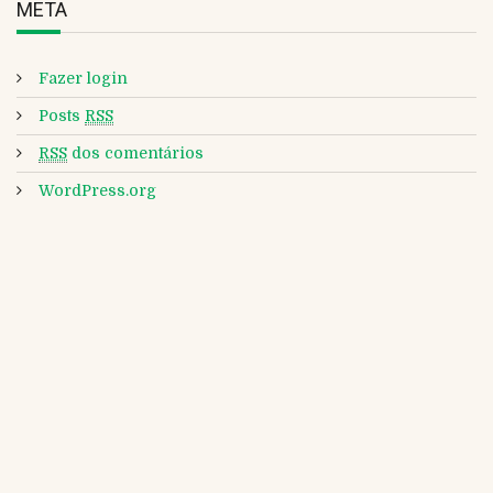
META
Fazer login
Posts
RSS
RSS
dos comentários
WordPress.org
CLIPPING DA ABRAFRIGO Nº 2771 DE 07 DE
07
AGOSTO DE 2026