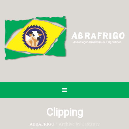
Clipping
ABRAFRIGO
/
Archive by Category