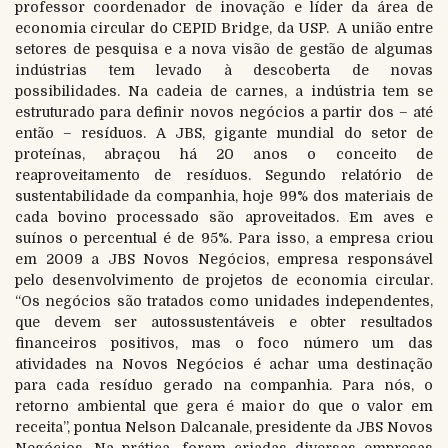
professor coordenador de inovação e líder da área de
economia circular do CEPID Bridge, da USP. A união entre
setores de pesquisa e a nova visão de gestão de algumas
indústrias tem levado à descoberta de novas
possibilidades. Na cadeia de carnes, a indústria tem se
estruturado para definir novos negócios a partir dos – até
então – resíduos. A JBS, gigante mundial do setor de
proteínas, abraçou há 20 anos o conceito de
reaproveitamento de resíduos. Segundo relatório de
sustentabilidade da companhia, hoje 99% dos materiais de
cada bovino processado são aproveitados. Em aves e
suínos o percentual é de 95%. Para isso, a empresa criou
em 2009 a JBS Novos Negócios, empresa responsável
pelo desenvolvimento de projetos de economia circular.
“Os negócios são tratados como unidades independentes,
que devem ser autossustentáveis e obter resultados
financeiros positivos, mas o foco número um das
atividades na Novos Negócios é achar uma destinação
para cada resíduo gerado na companhia. Para nós, o
retorno ambiental que gera é maior do que o valor em
receita”, pontua Nelson Dalcanale, presidente da JBS Novos
Negócios. Na prática, foram criadas diversas empresas