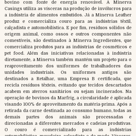
bovino com fonte de energia renovável. A Minerva
Casings utiliza as vísceras na produção de invólucros para
a indústria de alimentos embutidos. Já a Minerva Leather
produz e comercializa couro para as indústrias têxtil,
calçadista e automobilística. E por fim, resíduos sólidos de
origem animal, como ossos e outros componentes não
comestíveis, são destinados à Minerva Ingredientes, que
comercializa produtos para as indústrias de cosméticos e
pet food. Além das iniciativas relacionadas à indústria
diretamente, a Minerva também mantém um projeto para o
reaproveitamento dos uniformes de trabalhadores das
unidades industriais. Os uniformes antigos são
destinados a Retalhar, uma Empresa B certificada, que
recicla resíduos têxteis, evitando que tecidos descartados
acabem em aterros sanitários ou sejam incinerados. Na
operação de bovinos da Marfrig, a circularidade é aplicada
visando 100% de aproveitamento da matéria-prima. Após a
retirada da carne destinada ao consumo humano, todas as
demais partes dos animais são processadas e
direcionadas a diferentes mercados e cadeias produtivas.
O couro é comercializado para as indústrias
automobilística, moveleira, calçadista e de moda. Vísceras,