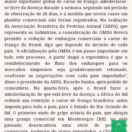
maior exportador global de carne de frango, autodeclarar-
se livre da doença durante a semana, seguindo um período
de observação de 28 dias, e à medida que novos casos em
plantéis comerciais não foram registrados. Na avaliação
da Associação Brasileira da Proteína Animal (ABPA), que
representa as indústrias, a consideração do OMSA deverá
permitir a redução de embargos comerciais à carne de
frango do Brasil, algo que depende da decisão de cada
país. “A oficialização pela OMSA é um passo importante em
todo este processo. A partir daqui a expectativa é que o
restabelecimento do fluxo dos embarques para os
mercados suspensos seja gradativamente retomado,
conforme as negociações com cada país importador”,
disse o presidente da ABPA, Ricardo Santin, após pedido de
comentário. Na quarta-feira, após o Brasil fazer a
autodeclaração de que está livre da doença, a África do Sul
reduziu sua restrição à carne de frango brasileira, antes
imposta para todo o país, para o Estado do Rio Grande do
Sul. O primeiro surto de gripe aviária do país, que atingiu
uma granja comercial em Montenegro (RS), no mês
passado, desencadeou uma série de proibições
comerciais, inclusive do maior importador, a China. Com