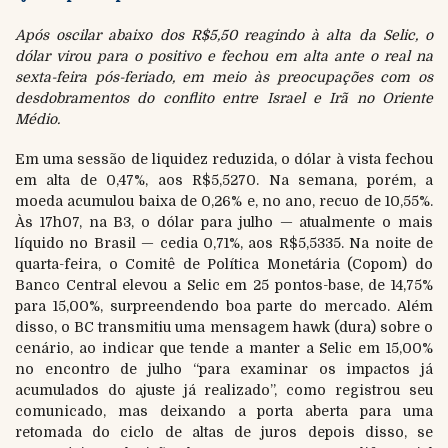
Após oscilar abaixo dos R$5,50 reagindo à alta da Selic, o
dólar virou para o positivo e fechou em alta ante o real na
sexta-feira pós-feriado, em meio às preocupações com os
desdobramentos do conflito entre Israel e Irã no Oriente
Médio.
Em uma sessão de liquidez reduzida, o dólar à vista fechou
em alta de 0,47%, aos R$5,5270. Na semana, porém, a
moeda acumulou baixa de 0,26% e, no ano, recuo de 10,55%.
Às 17h07, na B3, o dólar para julho — atualmente o mais
líquido no Brasil — cedia 0,71%, aos R$5,5335. Na noite de
quarta-feira, o Comitê de Política Monetária (Copom) do
Banco Central elevou a Selic em 25 pontos-base, de 14,75%
para 15,00%, surpreendendo boa parte do mercado. Além
disso, o BC transmitiu uma mensagem hawk (dura) sobre o
cenário, ao indicar que tende a manter a Selic em 15,00%
no encontro de julho “para examinar os impactos já
acumulados do ajuste já realizado”, como registrou seu
comunicado, mas deixando a porta aberta para uma
retomada do ciclo de altas de juros depois disso, se