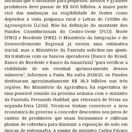
afirmam que o montante para pequenos, médios e grandes
produtores deve passar de R$ 600 bilhões. A maior parte
virá das mudanças na exigibilidade de fontes como
depósitos à vista, poupança rural e Letras de Crédito do
Agronegócio (LCAs). Não há definição do montante dos
Fundos Constitucionais do Centro-Oeste (FCO), Norte
(FNO) e Nordeste (FNE). O Ministério da Integração e do
Desenvolvimento Regional já enviou uma estimativa
inicial, mas o Ministério da Fazenda solicitou um ajuste.
Há tratativas com os bancos operadores (Banco do Brasil,
Banco do Nordeste e Banco da Amazônia) “para verificar a
viabilidade de um eventual aprimoramento desses
números”, informou a Pasta. Na safra 2024/25, os Fundos
destinaram aproximadamente R$ 36,3 bilhões nas três
regiões. No Ministério da Agricultura, há expectativa de
uma possível reunião na próxima semana com o ministro
da Fazenda, Fernando Haddad, que retornará de férias na
segunda-feira (23/6). Técnicos tentam convencer a área
econômica do governo a conceder descontos nos juros de
custeio de produtores que usam bioinsumos e cultivam
plantas de cobertura para diminuir a exposição do solo em
épocas de entressafra. A equipe do ministro Carlos Fávaro