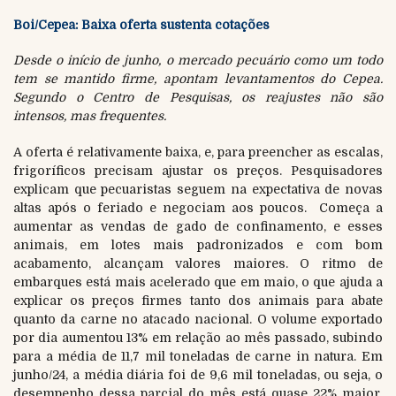
Boi/Cepea: Baixa oferta sustenta cotações
Desde o início de junho, o mercado pecuário como um todo
tem se mantido firme, apontam levantamentos do Cepea.
Segundo o Centro de Pesquisas, os reajustes não são
intensos, mas frequentes.
A oferta é relativamente baixa, e, para preencher as escalas,
frigoríficos precisam ajustar os preços. Pesquisadores
explicam que pecuaristas seguem na expectativa de novas
altas após o feriado e negociam aos poucos. Começa a
aumentar as vendas de gado de confinamento, e esses
animais, em lotes mais padronizados e com bom
acabamento, alcançam valores maiores. O ritmo de
embarques está mais acelerado que em maio, o que ajuda a
explicar os preços firmes tanto dos animais para abate
quanto da carne no atacado nacional. O volume exportado
por dia aumentou 13% em relação ao mês passado, subindo
para a média de 11,7 mil toneladas de carne in natura. Em
junho/24, a média diária foi de 9,6 mil toneladas, ou seja, o
desempenho dessa parcial do mês está quase 22% maior,