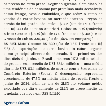
os preços no curto prazo.” Segundo Iglesias, além disso, há
uma tendência de consumo por proteínas mais acessíveis,
como frango, ovos e embutidos, o que reduz o ritmo de
vendas da carne bovina no mercado interno. Preços da
arroba do boi gordo: São Paulo: R$ 325 (alta de 1,56% frente
aos R$ 320 da semana anterior). Goiás: R$ 305 (estáveis).
Minas Gerais: R$ 305 (alta de 1,7% frente aos R$ 300). Mato
Grosso do Sul: R$ 320,30 (alta de 1,56% em comparação aos
R$ 315). Mato Grosso: R$ 320 (alta de 1,6% frente aos R$
315). As exportações de carne bovina in natura seguem
como principal alicerce do mercado. Nos primeiros dez
dias úteis de junho, o Brasil embarcou 117,2 mil toneladas
do produto, com receita de US$ 634,4 milhões — uma média
diária de US$ 63,4 milhões, de acordo com a Secretaria de
Comércio Exterior (Secex). O desempenho representa
crescimento de 47,6% na média diária de receita frente a
junho de 2024, além de alta de 21,8% no volume médio
exportado por dia e aumento de 21,2% no preço médio da
tonelada, que ficou em US$ 5.411,40.
Agência Safras