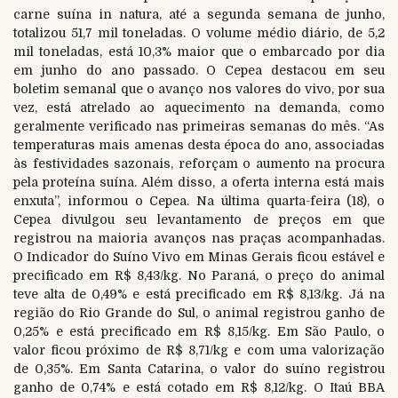
carne suína in natura, até a segunda semana de junho,
totalizou 51,7 mil toneladas. O volume médio diário, de 5,2
mil toneladas, está 10,3% maior que o embarcado por dia
em junho do ano passado. O Cepea destacou em seu
boletim semanal que o avanço nos valores do vivo, por sua
vez, está atrelado ao aquecimento na demanda, como
geralmente verificado nas primeiras semanas do mês. “As
temperaturas mais amenas desta época do ano, associadas
às festividades sazonais, reforçam o aumento na procura
pela proteína suína. Além disso, a oferta interna está mais
enxuta”, informou o Cepea. Na última quarta-feira (18), o
Cepea divulgou seu levantamento de preços em que
registrou na maioria avanços nas praças acompanhadas.
O Indicador do Suíno Vivo em Minas Gerais ficou estável e
precificado em R$ 8,43/kg. No Paraná, o preço do animal
teve alta de 0,49% e está precificado em R$ 8,13/kg. Já na
região do Rio Grande do Sul, o animal registrou ganho de
0,25% e está precificado em R$ 8,15/kg. Em São Paulo, o
valor ficou próximo de R$ 8,71/kg e com uma valorização
de 0,35%. Em Santa Catarina, o valor do suíno registrou
ganho de 0,74% e está cotado em R$ 8,12/kg. O Itaú BBA