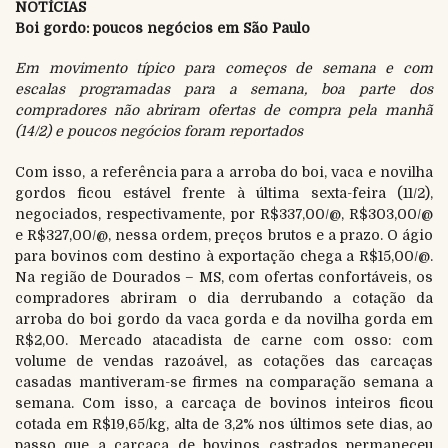
NOTÍCIAS
Boi gordo: poucos negócios em São Paulo
Em movimento típico para começos de semana e com
escalas programadas para a semana, boa parte dos
compradores não abriram ofertas de compra pela manhã
(14/2) e poucos negócios foram reportados
Com isso, a referência para a arroba do boi, vaca e novilha
gordos ficou estável frente à última sexta-feira (11/2),
negociados, respectivamente, por R$337,00/@, R$303,00/@
e R$327,00/@, nessa ordem, preços brutos e a prazo. O ágio
para bovinos com destino à exportação chega a R$15,00/@.
Na região de Dourados – MS, com ofertas confortáveis, os
compradores abriram o dia derrubando a cotação da
arroba do boi gordo da vaca gorda e da novilha gorda em
R$2,00. Mercado atacadista de carne com osso: com
volume de vendas razoável, as cotações das carcaças
casadas mantiveram-se firmes na comparação semana a
semana. Com isso, a carcaça de bovinos inteiros ficou
cotada em R$19,65/kg, alta de 3,2% nos últimos sete dias, ao
passo que a carcaça de bovinos castrados permaneceu