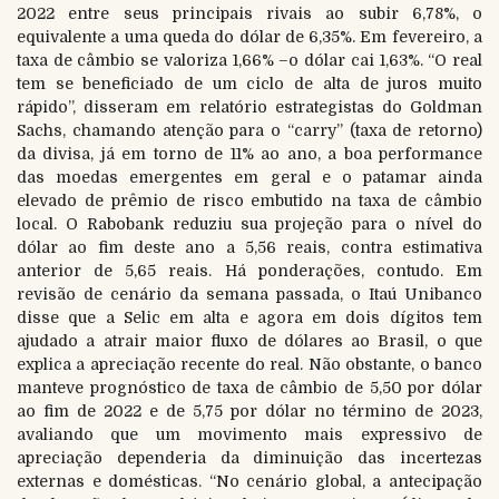
2022 entre seus principais rivais ao subir 6,78%, o
equivalente a uma queda do dólar de 6,35%. Em fevereiro, a
taxa de câmbio se valoriza 1,66% –o dólar cai 1,63%. “O real
tem se beneficiado de um ciclo de alta de juros muito
rápido”, disseram em relatório estrategistas do Goldman
Sachs, chamando atenção para o “carry” (taxa de retorno)
da divisa, já em torno de 11% ao ano, a boa performance
das moedas emergentes em geral e o patamar ainda
elevado de prêmio de risco embutido na taxa de câmbio
local. O Rabobank reduziu sua projeção para o nível do
dólar ao fim deste ano a 5,56 reais, contra estimativa
anterior de 5,65 reais. Há ponderações, contudo. Em
revisão de cenário da semana passada, o Itaú Unibanco
disse que a Selic em alta e agora em dois dígitos tem
ajudado a atrair maior fluxo de dólares ao Brasil, o que
explica a apreciação recente do real. Não obstante, o banco
manteve prognóstico de taxa de câmbio de 5,50 por dólar
ao fim de 2022 e de 5,75 por dólar no término de 2023,
avaliando que um movimento mais expressivo de
apreciação dependeria da diminuição das incertezas
externas e domésticas. “No cenário global, a antecipação