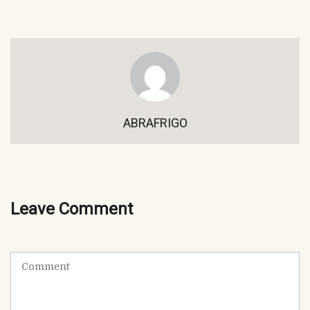
ABRAFRIGO
Leave Comment
C
o
m
m