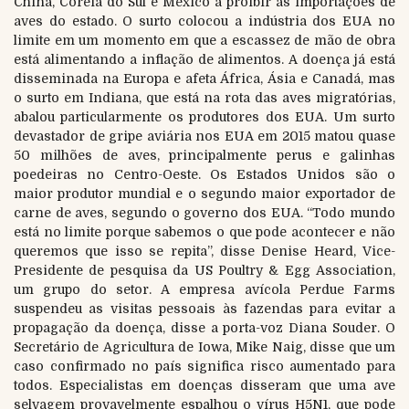
China, Coreia do Sul e México a proibir as importações de
aves do estado. O surto colocou a indústria dos EUA no
limite em um momento em que a escassez de mão de obra
está alimentando a inflação de alimentos. A doença já está
disseminada na Europa e afeta África, Ásia e Canadá, mas
o surto em Indiana, que está na rota das aves migratórias,
abalou particularmente os produtores dos EUA. Um surto
devastador de gripe aviária nos EUA em 2015 matou quase
50 milhões de aves, principalmente perus e galinhas
poedeiras no Centro-Oeste. Os Estados Unidos são o
maior produtor mundial e o segundo maior exportador de
carne de aves, segundo o governo dos EUA. “Todo mundo
está no limite porque sabemos o que pode acontecer e não
queremos que isso se repita”, disse Denise Heard, Vice-
Presidente de pesquisa da US Poultry & Egg Association,
um grupo do setor. A empresa avícola Perdue Farms
suspendeu as visitas pessoais às fazendas para evitar a
propagação da doença, disse a porta-voz Diana Souder. O
Secretário de Agricultura de Iowa, Mike Naig, disse que um
caso confirmado no país significa risco aumentado para
todos. Especialistas em doenças disseram que uma ave
selvagem provavelmente espalhou o vírus H5N1, que pode