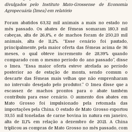
divulgados pelo Instituto Mato-Grossense de Economia
Agropecuária (Imea) em relatório
Foram abatidos 63,32 mil animais a mais no estado no
mês passado. Os abates de fêmeas somaram 180,3 mil
cabeças, alta de 26,8%, e de machos foram de 250,23 mil
animais, alta de 11,2%. “Esse cenário foi pautado,
principalmente, pela maior oferta das fêmeas acima de 36
meses, o qual obteve incremento de 28,39% quando
comparado com o mesmo período do ano passado”, disse
o Imea. “Essa maior oferta esteve atrelada ao período
posterior ao de estação de monta, sendo comum o
descarte das fêmeas mais velhas que não emprenharam
no intervalo desejado pelo produtor.” O Imea disse que a
escassez de machos prontos para o abate também
contribuiu para esse cenário. O aumento dos abates em
Mato Grosso foi impulsionado pela retomada das
importações pela China. O estado de Mato Grosso exportou
33,55 mil toneladas de carne bovina in natura em janeiro,
alta de 11,1% em relação a dezembro de 2021. A China
triplicou as compras de Mato Grosso no mês passado, com