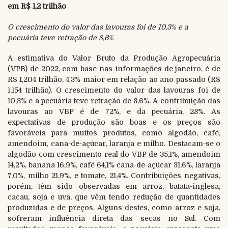
em R$ 1,2 trilhão
O crescimento do valor das lavouras foi de 10,3% e a
pecuária teve retração de 8,6%
A estimativa do Valor Bruto da Produção Agropecuária
(VPB) de 2022, com base nas informações de janeiro, é de
R$ 1,204 trilhão, 4,3% maior em relação ao ano passado (R$
1,154 trilhão). O crescimento do valor das lavouras foi de
10,3% e a pecuária teve retração de 8,6%. A contribuição das
lavouras ao VBP é de 72%, e da pecuária, 28%. As
expectativas de produção são boas e os preços são
favoráveis para muitos produtos, como algodão, café,
amendoim, cana-de-açúcar, laranja e milho. Destacam-se o
algodão com crescimento real do VBP de 35,1%, amendoim
14,2%, banana 16,9%, café 64,1% cana-de-açúcar 31,6%, laranja
7,0%, milho 21,9%, e tomate, 21,4%. Contribuições negativas,
porém, têm sido observadas em arroz, batata-inglesa,
cacau, soja e uva, que vêm tendo redução de quantidades
produzidas e de preços. Alguns destes, como arroz e soja,
sofreram influência direta das secas no Sul. Com