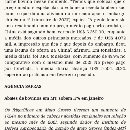
carne bovina nesse momento. “Temos que colocar que o
preço médio é espetacular, o volume, a receita também são
bons, o que dá uma aliviada no mercado após o embargo
chinês no 4º trimestre de 2021”, explica. “A gente tem visto
um crescimento bom do preço médio pago pelo produto, a
China está pagando bem, cerca de US$ 6.250,00, enquanto
a média dos outros principais mercados é de US$ 4.072
mil. A impressão que fica é que depois do embargo, ficou
uma lacuna de oferta na China”, afirmou. Em toneladas, a
média diária, foi 8.160 toneladas. com aumento de 43,9% no
comparativo com o mesmo mês de 2021. No preço pago
por tonelada, a média diária alcança US$ 5.504, 21,3%
superior ao praticado em fevereiro passado.
AGÊNCIA SAFRAS
Abates de bovinos em MT sobem 17% em janeiro
Os frigoríficos em Mato Grosso tiveram um aumento de
17,24% no número de cabeças abatidas em janeiro em relação
ao mesmo mês de 2021, segundo dados do Instituto de
Defesa Agropecuária do Estado de Mato Grosso (Indea-MT)