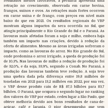
resultados menos favoráveis, a pecuária apresenta uma
retração no crescimento, observada em carne bovina,
frangos, suínos e ovos. As retrações mais fortes ocorrem
em carne suína e de frango, com preços em nível mais
baixo do que em 2021. Os resultados regionais do VBP
mostram alguns impactos da seca ocorrida no Sul, que
atingiu principalmente o Rio Grande do Sul e o Paraná. As
lavouras mais afetadas foram a soja e milho, embora haja
também um impacto nas criações, devido à redução da
oferta de alimentos. Mesmo as áreas irrigadas sofreram o
impacto, como as lavouras do arroz. No Rio grande do Sul,
onde predomina o arroz irrigado, a queda de produção foi
de 10,3%. Nas lavouras de milho a redução de produção foi
de 32,0%, e da soja, 33,9%, segundo a Conab. No Paraná, a
produção das lavouras também teve redução. A soja teve
uma quebra dada pela diferença entre 19,8 milhões de
toneladas em 2021 para 13,2 milhões em 2022, por sua vez,
o VBP desse produto caiu de R$ 87,5 bilhões para 83,7
bilhões. O Paraná, que ocupava o segundo lugar no ranking
dos valores do VBP por estado, cedeu lugar a São Paulo, que
obteve melhoria devido aos bons resultados de cana-de-
açúcar, café e laranja. O pior desempenho que vem