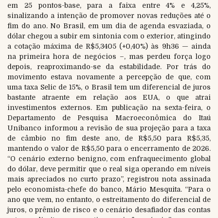
em 25 pontos-base, para a faixa entre 4% e 4,25%,
sinalizando a intenção de promover novas reduções até o
fim do ano. No Brasil, em um dia de agenda esvaziada, o
dólar chegou a subir em sintonia com o exterior, atingindo
a cotação máxima de R$5,3405 (+0,40%) às 9h36 — ainda
na primeira hora de negócios –, mas perdeu força logo
depois, reaproximando-se da estabilidade. Por trás do
movimento estava novamente a percepção de que, com
uma taxa Selic de 15%, o Brasil tem um diferencial de juros
bastante atraente em relação aos EUA, o que atrai
investimentos externos. Em publicação na sexta-feira, o
Departamento de Pesquisa Macroeconômica do Itaú
Unibanco informou a revisão de sua projeção para a taxa
de câmbio no fim deste ano, de R$5,50 para R$5,35,
mantendo o valor de R$5,50 para o encerramento de 2026.
“O cenário externo benigno, com enfraquecimento global
do dólar, deve permitir que o real siga operando em níveis
mais apreciados no curto prazo”, registrou nota assinada
pelo economista-chefe do banco, Mário Mesquita. “Para o
ano que vem, no entanto, o estreitamento do diferencial de
juros, o prêmio de risco e o cenário desafiador das contas