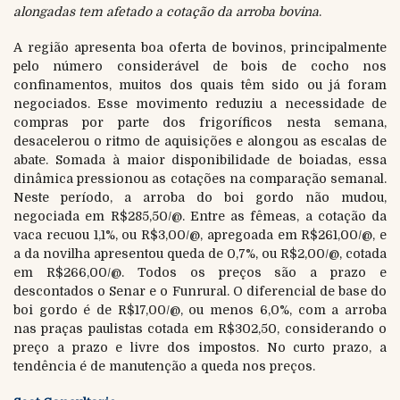
alongadas tem afetado a cotação da arroba bovina
.
A região apresenta boa oferta de bovinos, principalmente
pelo número considerável de bois de cocho nos
confinamentos, muitos dos quais têm sido ou já foram
negociados. Esse movimento reduziu a necessidade de
compras por parte dos frigoríficos nesta semana,
desacelerou o ritmo de aquisições e alongou as escalas de
abate. Somada à maior disponibilidade de boiadas, essa
dinâmica pressionou as cotações na comparação semanal.
Neste período, a arroba do boi gordo não mudou,
negociada em R$285,50/@. Entre as fêmeas, a cotação da
vaca recuou 1,1%, ou R$3,00/@, apregoada em R$261,00/@, e
a da novilha apresentou queda de 0,7%, ou R$2,00/@, cotada
em R$266,00/@. Todos os preços são a prazo e
descontados o Senar e o Funrural. O diferencial de base do
boi gordo é de R$17,00/@, ou menos 6,0%, com a arroba
nas praças paulistas cotada em R$302,50, considerando o
preço a prazo e livre dos impostos. No curto prazo, a
tendência é de manutenção a queda nos preços.