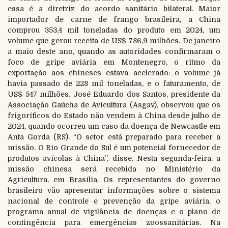
essa é a diretriz do acordo sanitário bilateral. Maior
importador de carne de frango brasileira, a China
comprou 353,4 mil toneladas do produto em 2024, um
volume que gerou receita de US$ 786,9 milhões. De janeiro
a maio deste ano, quando as autoridades confirmaram o
foco de gripe aviária em Montenegro, o ritmo da
exportação aos chineses estava acelerado: o volume já
havia passado de 228 mil toneladas, e o faturamento, de
US$ 547 milhões. José Eduardo dos Santos, presidente da
Associação Gaúcha de Avicultura (Asgav), observou que os
frigoríficos do Estado não vendem à China desde julho de
2024, quando ocorreu um caso da doença de Newcastle em
Anta Gorda (RS). “O setor está preparado para receber a
missão. O Rio Grande do Sul é um potencial fornecedor de
produtos avícolas à China”, disse. Nesta segunda-feira, a
missão chinesa será recebida no Ministério da
Agricultura, em Brasília. Os representantes do governo
brasileiro vão apresentar informações sobre o sistema
nacional de controle e prevenção da gripe aviária, o
programa anual de vigilância de doenças e o plano de
contingência para emergências zoossanitárias. Na