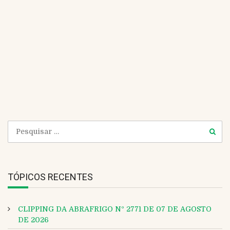
e
m
a
i
W
l
e
b
s
i
t
e
TÓPICOS RECENTES
CLIPPING DA ABRAFRIGO Nº 2771 DE 07 DE AGOSTO
DE 2026