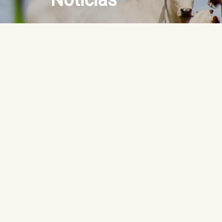
Notícias
setembro 22nd, 2023
No Comments
Ano 9
|
nº 207