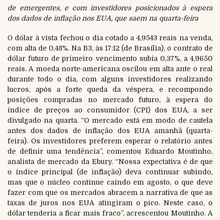
de emergentes, e com investidores posicionados à espera
dos dados de inflação nos EUA, que saem na quarta-feira
O dólar à vista fechou o dia cotado a 4,9543 reais na venda,
com alta de 0,48%. Na B3, às 17:12 (de Brasília), o contrato de
dólar futuro de primeiro vencimento subia 0,37%, a 4,9650
reais. A moeda norte-americana oscilou em alta ante o real
durante todo o dia, com alguns investidores realizando
lucros, após a forte queda da véspera, e recompondo
posições compradas no mercado futuro, à espera do
índice de preços ao consumidor (CPI) dos EUA, a ser
divulgado na quarta. “O mercado está em modo de cautela
antes dos dados de inflação dos EUA amanhã (quarta-
feira). Os investidores preferem esperar o relatório antes
de definir uma tendência”, comentou Eduardo Moutinho,
analista de mercado da Ebury. “Nossa expectativa é de que
o índice principal (de inflação) deva continuar subindo,
mas que o núcleo continue caindo em agosto, o que deve
fazer com que os mercados abracem a narrativa de que as
taxas de juros nos EUA atingiram o pico. Neste caso, o
dólar tenderia a ficar mais fraco”, acrescentou Moutinho. A