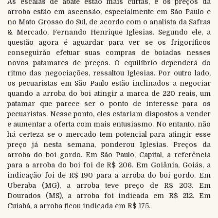
As escalas de abate estão mais curtas, e os preços da
arroba estão em ascensão, especialmente em São Paulo e
no Mato Grosso do Sul, de acordo com o analista da Safras
& Mercado, Fernando Henrique Iglesias. Segundo ele, a
questão agora é aguardar para ver se os frigoríficos
conseguirão efetuar suas compras de boiadas nesses
novos patamares de preços. O equilíbrio dependerá do
ritmo das negociações, ressaltou Iglesias. Por outro lado,
os pecuaristas em São Paulo estão inclinados a negociar
quando a arroba do boi atingir a marca de 220 reais, um
patamar que parece ser o ponto de interesse para os
pecuaristas. Nesse ponto, eles estariam dispostos a vender
e aumentar a oferta com mais entusiasmo. No entanto, não
há certeza se o mercado tem potencial para atingir esse
preço já nesta semana, ponderou Iglesias. Preços da
arroba do boi gordo. Em São Paulo, Capital, a referência
para a arroba do boi foi de R$ 206. Em Goiânia, Goiás, a
indicação foi de R$ 190 para a arroba do boi gordo. Em
Uberaba (MG), a arroba teve preço de R$ 203. Em
Dourados (MS), a arroba foi indicada em R$ 212. Em
Cuiabá, a arroba ficou indicada em R$ 175.