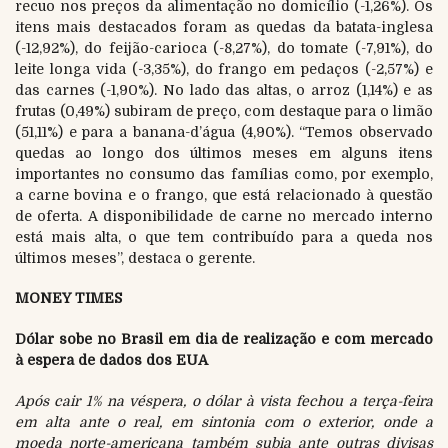
recuo nos preços da alimentação no domicílio (-1,26%). Os
itens mais destacados foram as quedas da batata-inglesa
(-12,92%), do feijão-carioca (-8,27%), do tomate (-7,91%), do
leite longa vida (-3,35%), do frango em pedaços (-2,57%) e
das carnes (-1,90%). No lado das altas, o arroz (1,14%) e as
frutas (0,49%) subiram de preço, com destaque para o limão
(51,11%) e para a banana-d’água (4,90%). “Temos observado
quedas ao longo dos últimos meses em alguns itens
importantes no consumo das famílias como, por exemplo,
a carne bovina e o frango, que está relacionado à questão
de oferta. A disponibilidade de carne no mercado interno
está mais alta, o que tem contribuído para a queda nos
últimos meses”, destaca o gerente.
MONEY TIMES
Dólar sobe no Brasil em dia de realização e com mercado
à espera de dados dos EUA
Após cair 1% na véspera, o dólar à vista fechou a terça-feira
em alta ante o real, em sintonia com o exterior, onde a
moeda norte-americana também subia ante outras divisas