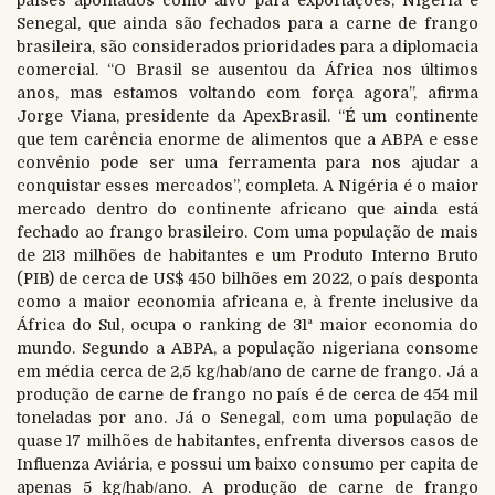
Senegal, que ainda são fechados para a carne de frango
brasileira, são considerados prioridades para a diplomacia
comercial. “O Brasil se ausentou da África nos últimos
anos, mas estamos voltando com força agora”, afirma
Jorge Viana, presidente da ApexBrasil. “É um continente
que tem carência enorme de alimentos que a ABPA e esse
convênio pode ser uma ferramenta para nos ajudar a
conquistar esses mercados”, completa. A Nigéria é o maior
mercado dentro do continente africano que ainda está
fechado ao frango brasileiro. Com uma população de mais
de 213 milhões de habitantes e um Produto Interno Bruto
(PIB) de cerca de US$ 450 bilhões em 2022, o país desponta
como a maior economia africana e, à frente inclusive da
África do Sul, ocupa o ranking de 31ª maior economia do
mundo. Segundo a ABPA, a população nigeriana consome
em média cerca de 2,5 kg/hab/ano de carne de frango. Já a
produção de carne de frango no país é de cerca de 454 mil
toneladas por ano. Já o Senegal, com uma população de
quase 17 milhões de habitantes, enfrenta diversos casos de
Influenza Aviária, e possui um baixo consumo per capita de
apenas 5 kg/hab/ano. A produção de carne de frango