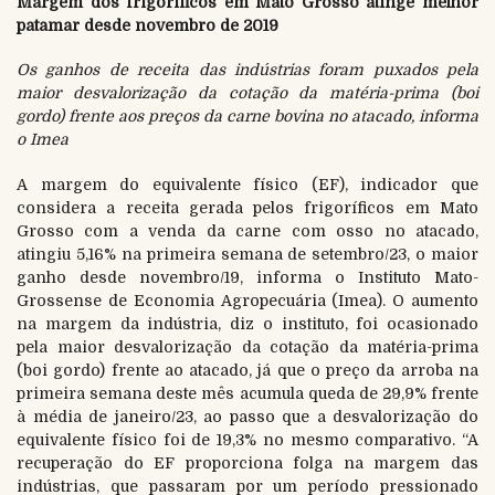
Margem dos frigoríficos em Mato Grosso atinge melhor
patamar desde novembro de 2019
Os ganhos de receita das indústrias foram puxados pela
maior desvalorização da cotação da matéria-prima (boi
gordo) frente aos preços da carne bovina no atacado, informa
o Imea
A margem do equivalente físico (EF), indicador que
considera a receita gerada pelos frigoríficos em Mato
Grosso com a venda da carne com osso no atacado,
atingiu 5,16% na primeira semana de setembro/23, o maior
ganho desde novembro/19, informa o Instituto Mato-
Grossense de Economia Agropecuária (Imea). O aumento
na margem da indústria, diz o instituto, foi ocasionado
pela maior desvalorização da cotação da matéria-prima
(boi gordo) frente ao atacado, já que o preço da arroba na
primeira semana deste mês acumula queda de 29,9% frente
à média de janeiro/23, ao passo que a desvalorização do
equivalente físico foi de 19,3% no mesmo comparativo. “A
recuperação do EF proporciona folga na margem das
indústrias, que passaram por um período pressionado