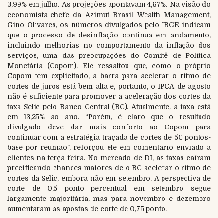
3,99% em julho. As projeções apontavam 4,67%. Na visão do
economista-chefe da Azimut Brasil Wealth Management,
Gino Olivares, os números divulgados pelo IBGE indicam
que o processo de desinflação continua em andamento,
incluindo melhorias no comportamento da inflação dos
serviços, uma das preocupações do Comitê de Política
Monetária (Copom). Ele ressaltou que, como o próprio
Copom tem explicitado, a barra para acelerar o ritmo de
cortes de juros está bem alta e, portanto, o IPCA de agosto
não é suficiente para promover a aceleração dos cortes da
taxa Selic pelo Banco Central (BC). Atualmente, a taxa está
em 13,25% ao ano. “Porém, é claro que o resultado
divulgado deve dar mais conforto ao Copom para
continuar com a estratégia traçada de cortes de 50 pontos-
base por reunião”, reforçou ele em comentário enviado a
clientes na terça-feira. No mercado de DI, as taxas caíram
precificando chances maiores de o BC acelerar o ritmo de
cortes da Selic, embora não em setembro. A perspectiva de
corte de 0,5 ponto percentual em setembro segue
largamente majoritária, mas para novembro e dezembro
aumentaram as apostas de corte de 0,75 ponto.