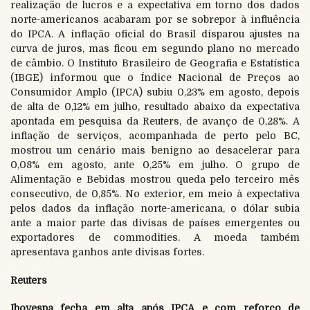
realização de lucros e a expectativa em torno dos dados
norte-americanos acabaram por se sobrepor à influência
do IPCA. A inflação oficial do Brasil disparou ajustes na
curva de juros, mas ficou em segundo plano no mercado
de câmbio. O Instituto Brasileiro de Geografia e Estatística
(IBGE) informou que o Índice Nacional de Preços ao
Consumidor Amplo (IPCA) subiu 0,23% em agosto, depois
de alta de 0,12% em julho, resultado abaixo da expectativa
apontada em pesquisa da Reuters, de avanço de 0,28%. A
inflação de serviços, acompanhada de perto pelo BC,
mostrou um cenário mais benigno ao desacelerar para
0,08% em agosto, ante 0,25% em julho. O grupo de
Alimentação e Bebidas mostrou queda pelo terceiro mês
consecutivo, de 0,85%. No exterior, em meio à expectativa
pelos dados da inflação norte-americana, o dólar subia
ante a maior parte das divisas de países emergentes ou
exportadores de commodities. A moeda também
apresentava ganhos ante divisas fortes.
Reuters
Ibovespa fecha em alta após IPCA e com reforço de