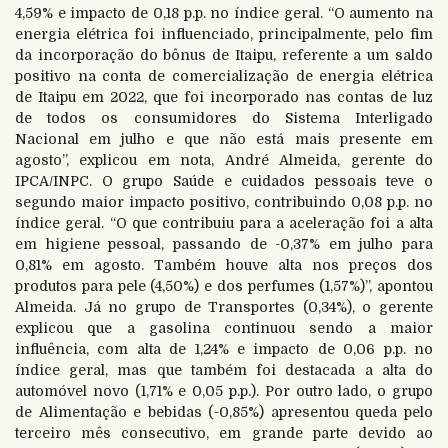
4,59% e impacto de 0,18 p.p. no índice geral. “O aumento na
energia elétrica foi influenciado, principalmente, pelo fim
da incorporação do bônus de Itaipu, referente a um saldo
positivo na conta de comercialização de energia elétrica
de Itaipu em 2022, que foi incorporado nas contas de luz
de todos os consumidores do Sistema Interligado
Nacional em julho e que não está mais presente em
agosto”, explicou em nota, André Almeida, gerente do
IPCA/INPC. O grupo Saúde e cuidados pessoais teve o
segundo maior impacto positivo, contribuindo 0,08 p.p. no
índice geral. “O que contribuiu para a aceleração foi a alta
em higiene pessoal, passando de -0,37% em julho para
0,81% em agosto. Também houve alta nos preços dos
produtos para pele (4,50%) e dos perfumes (1,57%)”, apontou
Almeida. Já no grupo de Transportes (0,34%), o gerente
explicou que a gasolina continuou sendo a maior
influência, com alta de 1,24% e impacto de 0,06 p.p. no
índice geral, mas que também foi destacada a alta do
automóvel novo (1,71% e 0,05 p.p.). Por outro lado, o grupo
de Alimentação e bebidas (-0,85%) apresentou queda pelo
terceiro mês consecutivo, em grande parte devido ao