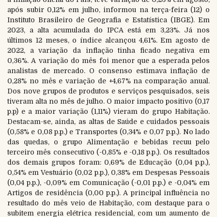
após subir 0,12% em julho, informou na terça-feira (12) o
Instituto Brasileiro de Geografia e Estatística (IBGE). Em
2023, a alta acumulada do IPCA está em 3,23%. Já nos
últimos 12 meses, o índice alcançou 4,61%. Em agosto de
2022, a variação da inflação tinha ficado negativa em
0,36%. A variação do mês foi menor que a esperada pelos
analistas de mercado. O consenso estimava inflação de
0,28% no mês e variação de +4,67% na comparação anual.
Dos nove grupos de produtos e serviços pesquisados, seis
tiveram alta no mês de julho. O maior impacto positivo (0,17
p.p) e a maior variação (1,11%) vieram do grupo Habitação.
Destacam-se, ainda, as altas de Saúde e cuidados pessoais
(0,58% e 0,08 p.p.) e Transportes (0,34% e 0,07 p.p.). No lado
das quedas, o grupo Alimentação e bebidas recuu pelo
terceiro mês consecutivo (-0,85% e -0,18 p.p.). Os resultados
dos demais grupos foram: 0,69% de Educação (0,04 p.p.),
0,54% em Vestuário (0,02 p.p.), 0,38% em Despesas Pessoais
(0,04 p.p.), -0,09% em Comunicação (-0,01 p.p.) e -0,04% em
Artigos de residência (0,00 p.p.). A principal influência no
resultado do mês veio de Habitação, com destaque para o
subitem energia elétrica residencial, com um aumento de