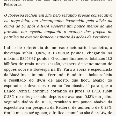
Petrobras
O Ibovespa fechou em alta pelo segundo pregão consecutivo
na terça-feira, em desempenho favorecido pelo alívio da
curva de DI após o IPCA acelerar um pouco menos do que
previsto em agosto, enquanto o avanço dos preços do
petróleo no exterior forneceu suporte às ações da Petrobras.
Índice de referência do mercado acionário brasileiro, o
Ibovespa subiu 0,93%, a 117.968,12 pontos, chegando na
máxima 118.153,67 pontos. O volume financeiro totalizou 17,2
bilhões de reais nesta sessão, véspera de vencimento de
opções sobre o Ibovespa na B3. Para a sócia e especialista
da Blue3 Investimentos Fernanda Bandeira, a bolsa refletiu
o resultado do IPCA de agosto, que ficou abaixo do
esperado, e deve servir como “combustível” para que o
Banco Central continue cortando os juros. O IPCA subiu
0,23% no mês passado, depois de avançar 0,12% em julho,
segundo dados do IBGE, resultado um pouco abaixo da
expectativa em pesquisa da Reuters, de aumento de 0,28%.
Em 12 meses até agosto, o índice acumulou alta de 4,61%, de