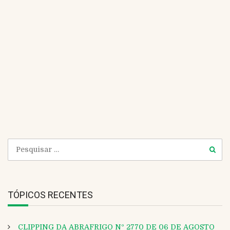
*
m
E
)
e
m
a
i
W
l
e
b
s
i
t
e
TÓPICOS RECENTES
CLIPPING DA ABRAFRIGO Nº 2770 DE 06 DE AGOSTO