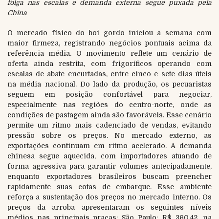
folga nas escalas e demanda externa segue puxada pela
China
O mercado físico do boi gordo iniciou a semana com
maior firmeza, registrando negócios pontuais acima da
referência média. O movimento reflete um cenário de
oferta ainda restrita, com frigoríficos operando com
escalas de abate encurtadas, entre cinco e sete dias úteis
na média nacional. Do lado da produção, os pecuaristas
seguem em posição confortável para negociar,
especialmente nas regiões do centro-norte, onde as
condições de pastagem ainda são favoráveis. Esse cenário
permite um ritmo mais cadenciado de vendas, evitando
pressão sobre os preços. No mercado externo, as
exportações continuam em ritmo acelerado. A demanda
chinesa segue aquecida, com importadores atuando de
forma agressiva para garantir volumes antecipadamente,
enquanto exportadores brasileiros buscam preencher
rapidamente suas cotas de embarque. Esse ambiente
reforça a sustentação dos preços no mercado interno. Os
preços da arroba apresentaram os seguintes níveis
médios nas principais praças: São Paulo: R$ 360,42, na