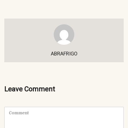
ABRAFRIGO
Leave Comment
C
o
m
m