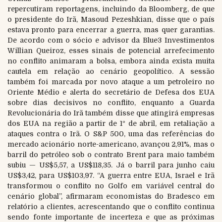
repercutiram reportagens, incluindo da Bloomberg, de que
o presidente do Irã, Masoud Pezeshkian, disse que o país
estava pronto para encerrar a guerra, mas quer garantias.
De acordo com o sócio e advisor da Blue3 Investimentos
Willian Queiroz, esses sinais de potencial arrefecimento
no conflito animaram a bolsa, embora ainda exista muita
cautela em relação ao cenário geopolítico. A sessão
também foi marcada por novo ataque a um petroleiro no
Oriente Médio e alerta do secretário de Defesa dos EUA
sobre dias decisivos no conflito, enquanto a Guarda
Revolucionária do Irã também disse que atingirá empresas
dos EUA na região a partir de 1º de abril, em retaliação a
ataques contra o Irã. O S&P 500, uma das referências do
mercado acionário norte-americano, avançou 2,91%, mas o
barril do petróleo sob o contrato Brent para maio também
subiu — US$5,57, a US$118,35. Já o barril para junho caiu
US$3,42, para US$103,97. “A guerra entre EUA, Israel e Irã
transformou o conflito no Golfo em variável central do
cenário global”, afirmaram economistas do Bradesco em
relatório a clientes, acrescentando que o conflito continua
sendo fonte importante de incerteza e que as próximas