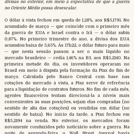
divisas no exterior, em meio à expectativa de que a guerra
no Oriente Médio possa desescalar.
O dólar à vista fechou em queda de 1,28%, aos R$5,1791. No
acumulado de março — que coincide com o primeiro mês
da guerra de EUA e Israel contra o Irã — o dólar subiu
0,87%. No primeiro trimestre do ano, a divisa dos EUA
acumulou baixa de 5,65%. Às 17h22, o dólar futuro para maio
— que nesta sessão passou a ser o mais líquido no
mercado brasileiro — cedia 1,46% na B3, aos R$5,2140. Na
primeira metade do dia, os investidores operaram no
Brasil em meio à disputa pela formação da Ptax do fim de
março. Calculada pelo Banco Central com base nas
cotações do mercado à vista, a Ptax serve de referência
para a liquidação de contratos futuros. No fim de cada mês,
agentes financeiros tentam direcioná-la a níveis mais
convenientes às suas posições, sejam elas compradas (no
sentido de alta das cotações) ou vendidas em dólar (no
sentido de baixa). No início da tarde, a Ptax fechou em
R$5,2194 na venda. No exterior, os mercados foram
novamente conduzidos pelo noticiário sobre a guerra. Na
noite de segunda-feira, o Wall Street Journal havia