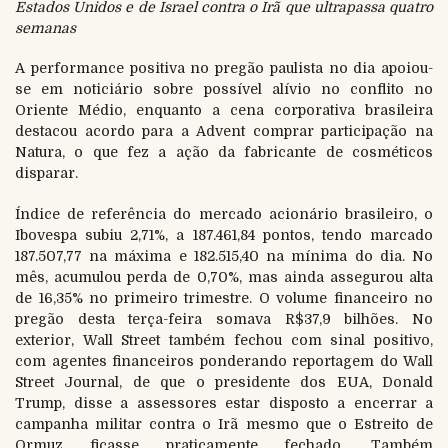
Estados Unidos e de Israel contra o Irã que ultrapassa quatro
semanas
A performance positiva no pregão paulista no dia apoiou-
se em noticiário sobre possível alívio no conflito no
Oriente Médio, enquanto a cena corporativa brasileira
destacou acordo para a Advent comprar participação na
Natura, o que fez a ação da fabricante de cosméticos
disparar.
Índice de referência do mercado acionário brasileiro, o
Ibovespa subiu 2,71%, a 187.461,84 pontos, tendo marcado
187.507,77 na máxima e 182.515,40 na mínima do dia. No
mês, acumulou perda de 0,70%, mas ainda assegurou alta
de 16,35% no primeiro trimestre. O volume financeiro no
pregão desta terça-feira somava R$37,9 bilhões. No
exterior, Wall Street também fechou com sinal positivo,
com agentes financeiros ponderando reportagem do Wall
Street Journal, de que o presidente dos EUA, Donald
Trump, disse a assessores estar disposto a encerrar a
campanha militar contra o Irã mesmo que o Estreito de
Ormuz ficasse praticamente fechado. Também