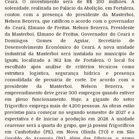
Ceará. O investimento será de R$ 250 milhões. A
solenidade, realizada no Palácio da Abolição, em Fortaleza,
contou com a presença do presidente da Masterboi,
Nelson Bezerra, que ratificou o acordo com o governador
do Ceará, Elmano de Freitas. Nelson Bezerra, Presidente
da Masterboi, Elmano de Freitas, Governador do Ceará e
Domingos Gomes de Aguiar, Secretário de
Desenvolvimento Econômico do Ceará. A nova unidade
industrial da Masterboi será instalada no município de
Iguatu, localizado a 362 km de Fortaleza. O local foi
escolhido após análise de critérios técnicos como
estrutura logística, segurança hídrica e presença
consolidada de pecuária de corte. De acordo com o
presidente da Masterboi, Nelson Bezerra, o
empreendimento deve gerar 500 empregos quando estiver
em pleno funcionamento. Hoje, a gigante do setor
frigorífico emprega mais de 4.200 pessoas. As obras estão
previstas para começar no segundo semestre de 2027 e a
expectativa é de iniciar a produção em 2028. A unidade
cearense será a quarta do grupo, que já possui frigoríficos
em Canhotinho (PE), em Nova Olinda (TO) e em São
Geraldo do Araguaia (PA). Além das fábricas, o grupo